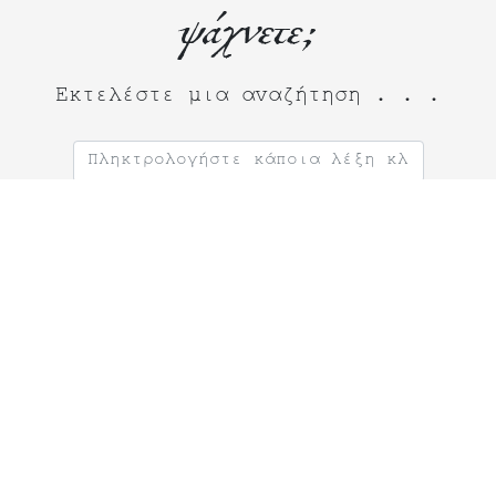
ψάχνετε;
Εκτελέστε μια αναζήτηση . . .
Ψάχνεις για
Θεατρικό Έργο κατα παραγγελία;
Σκηνοθέτη;
Θεατρικό Εργαστήρι;
Θεατρική ομάδα;