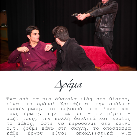
Δράμα
Ένα από τα πιο δύσκολα είδη στο θέατρο,
είναι το δράμα! Χρειάζεται την απόλυτη
συγκέντρωση, το σεβασμό στο έργο και
τους ήρωες, την ταύτιση – εν μέρει –
μαζί τους, την πολλή δουλειά και κυρίως
το πάθος, ώστε να περάσουμε στο κοινό
ό,τι ζούμε πάνω στη σκηνή. Το απόσπασμα
κάθε έργου είναι αποκλειστικά για