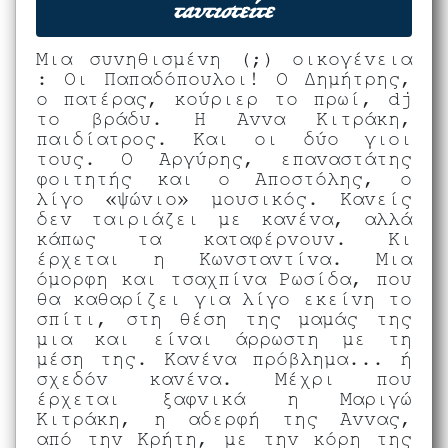
ταυτιστείτε
Μια συνηθισμένη (;) οικογένεια
: Οι Παπαδόπουλοι! Ο Δημήτρης,
ο πατέρας, κούριερ το πρωί, dj
το βράδυ. Η Αννα Κιτράκη,
παιδίατρος. Και οι δύο γιοι
τους. Ο Αργύρης, επαναστάτης
φοιτητής και ο Αποστόλης, ο
λίγο «ψώνιο» μουσικός. Κανείς
δεν ταιριάζει με κανένα, αλλά
κάπως τα καταφέρνουν. Κι
έρχεται η Κωνσταντίνα. Μια
όμορφη και τσαχπίνα Ρωσίδα, που
θα καθαρίζει για λίγο εκείνη το
σπίτι, στη θέση της μαμάς της
μια και είναι άρρωστη με τη
μέση της. Κανένα πρόβλημα... ή
σχεδόν κανένα. Μέχρι που
έρχεται ξαφνικά η Μαριγώ
Κιτράκη, η αδερφή της Αννας,
από την Κρήτη, με την κόρη της