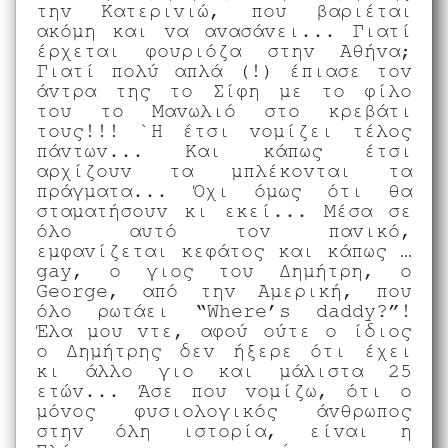
την Κατερινιώ, που βαριέται
ακόμη και να ανασάνει... Γιατί
έρχεται φουριόζα στην Αθήνα;
Γιατί πολύ απλά (!) έπιασε τον
άντρα της το Σίφη με το φίλο
του το Μανωλιό στο κρεβάτι
τους!!! `Η έτσι νομίζει τέλος
πάντων... Και κάπως έτσι
αρχίζουν τα μπλέκονται τα
πράγματα... Όχι όμως ότι θα
σταματήσουν κι εκεί... Μέσα σε
όλο αυτό τον πανικό,
εμφανίζεται κεφάτος και κάπως …
gay, ο γιος του Δημήτρη, ο
George, από την Αμερική, που
όλο ρωτάει “Where’s daddy?”!
Έλα μου ντε, αφού ούτε ο ίδιος
ο Δημήτρης δεν ήξερε ότι έχει
κι άλλο γιο και μάλιστα 25
ετών... Άσε που νομίζω, ότι ο
μόνος φυσιολογικός άνθρωπος
στην όλη ιστορία, είναι η