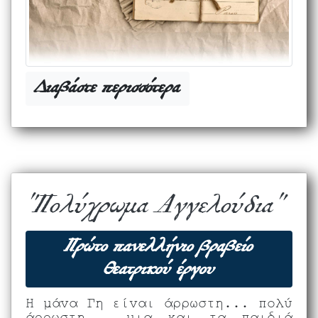
Διαβάστε περισσότερα
"Πολύχρωμα Αγγελούδια"
Πρώτο πανελλήνιο βραβείο
Θεατρικού έργου
Η μάνα Γη είναι άρρωστη... πολύ