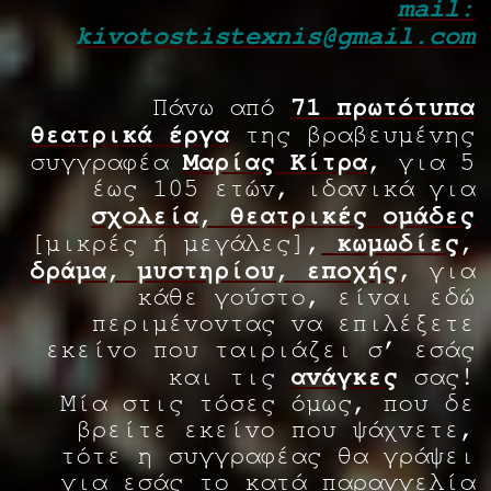
mail:
kivotostistexnis@gmail.com
71 πρωτότυπα
Πάνω από
θεατρικά έργα
της βραβευμένης
Μαρίας Κίτρα
συγγραφέα
, για 5
έως 105 ετών, ιδανικά για
σχολεία, θεατρικές ομάδες
κωμωδίες,
[μικρές ή μεγάλες],
δράμα, μυστηρίου, εποχής
, για
κάθε γούστο, είναι εδώ
περιμένοντας να επιλέξετε
εκείνο που ταιριάζει σ’ εσάς
ανάγκες
και τις
σας!
Μία στις τόσες όμως, που δε
βρείτε εκείνο που ψάχνετε,
τότε η συγγραφέας θα γράψει
για εσάς το κατά παραγγελία