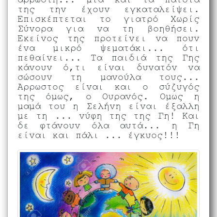
άρρωστη... μια και τα παιδιά
της την έχουν εγκαταλείψει.
Επισκέπτεται το γιατρό Χωρίς
Σύνορα για να τη βοηθήσει.
Εκείνος της προτείνει να πουν
ένα μικρό ψεματάκι... ότι
πεθαίνει... Τα παιδιά της Γης
κάνουν ό,τι είναι δυνατόν να
σώσουν τη μανούλα τους...
Αρρωστος είναι και ο σύζυγός
της όμως, ο Ουρανός. Ομως η
μαμά του η Σελήνη είναι έξαλλη
με τη ... νύφη της της Γη! Και
δε φτάνουν όλα αυτά... η Γη
είναι και πάλι ... έγκυος!!!