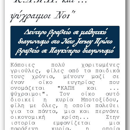
"Κ.Α.Π.Η. και ...
ψύχραιμοι Νο1"
Δεύτερο βραβείο σε μαθητικό
διαγωνισμό στο New Jersey Πρώτο
βραβείο σε Παγκύπριο διαγωνισμό
Κάποιες πολύ χαριτωμένες
γριούλες, φίλες από τα παιδικά
τους χρόνια, μένουν μαζί σε
έναν οίκο ευγηρίας που
ονομάζεται "ΚΑΠΗ και ...
ψύχραιμοι". Τον οίκο αυτό
διοικεί η κυρία Μποτοξίδου,
φίλη με όλες, η οποία παλεύει
για τα πάντα, μια και περνάνε
οικονομική κρίση... Στην
ιστορία εμφανίζεται μια
παράξενη κυρία, η οποία