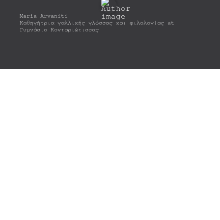
ν ο
...
Maria Arvaniti
Καθηγήτρια γαλλικής γλώσσας και φιλολογίας at
μας
Γυμνάσιο Κονταριώτισσας
δεν
για
υ