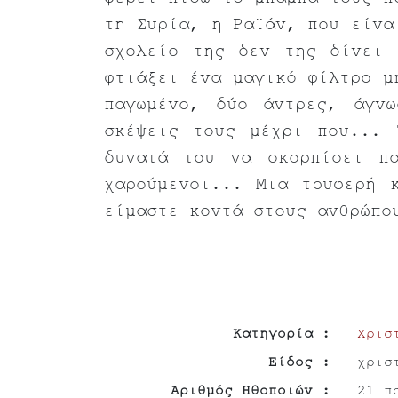
φέρει πίσω το μπαμπά τους π
τη Συρία, η Ραϊάν, που είνα
σχολείο της δεν της δίνει 
φτιάξει ένα μαγικό φίλτρο μ
παγωμένο, δύο άντρες, άγν
σκέψεις τους μέχρι που... 
δυνατά του να σκορπίσει π
χαρούμενοι... Μια τρυφερή 
είμαστε κοντά στους ανθρώπο
Κατηγορία :
Χρισ
Είδος :
χρισ
Αριθμός Ηθοποιών :
21 π