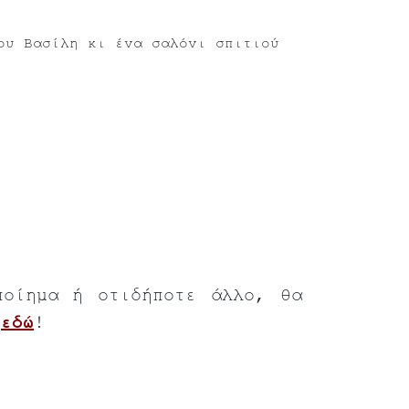
ου Βασίλη κι ένα σαλόνι σπιτιού
ποίημα ή οτιδήποτε άλλο, θα
ς
εδώ
!