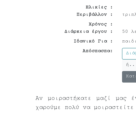
Ηλικίες :
Περιβάλλον :
τριπ
Χρόνος :
Διάρκεια έργου :
50 λ
Ιδανικό Για :
παιδ
Απόσπασπα:
Διά
ή..
Κατ
Αν μοιραστήκατε μαζί μας έ
χαρούμε πολύ να μοιραστείτε