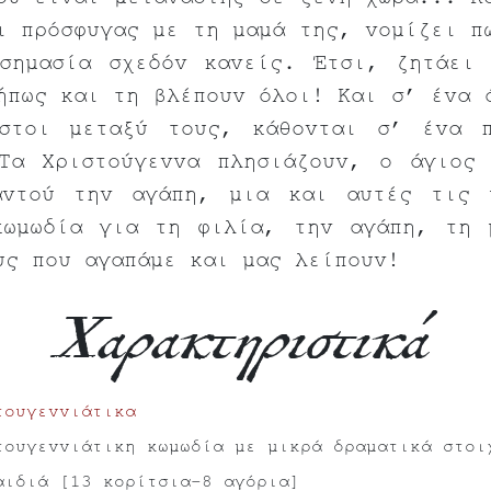
ου είναι μετανάστης σε ξένη χώρα... Κ
ι πρόσφυγας με τη μαμά της, νομίζει π
σημασία σχεδόν κανείς. Έτσι, ζητάει
ήπως και τη βλέπουν όλοι! Και σ’ ένα 
ωστοι μεταξύ τους, κάθονται σ’ ένα π
Τα Χριστούγεννα πλησιάζουν, ο άγιος
αντού την αγάπη, μια και αυτές τις 
κωμωδία για τη φιλία, την αγάπη, τη 
υς που αγαπάμε και μας λείπουν!
Χαρακτηριστικά
τουγεννιάτικα
τουγεννιάτικη κωμωδία με μικρά δραματικά στοι
αιδιά [13 κορίτσια-8 αγόρια]