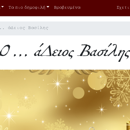
Τα πιο δημοφιλή
Βραβευμένα
Σχετι
.. άΔειος Βασίλης
Ο ... άΔειος Βασίλη