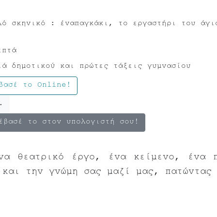
λό σκηνικό : έναπαγκάκι, το εργαστήρι του άγι
επτά
ιά δημοτικού και πρώτες τάξεις γυμνασίου
βασέ το Online!
.
έβασέ το στον υπολογιστή σου!
να θεατρικό έργο, ένα κείμενο, ένα 
 και την γνώμη σας μαζί μας, πατώντα