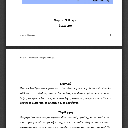
Μαρία Ν Κίτρα 
έμμετρο
www.mkitra.com
1
«Άτιμη ... κενωνία» 
-
Μαρία Ν Κίτρα
Σκηνικό
Ένα ψηλό έδρανο στη μέση και λίγο πίσω της σκηνής, όπου από πίσω θα 
κάθονται ο πρόεδρος και οι δικαστίνες
του δικαστηρίου. Αριστερά και 
δεξιά, σε ημικυκλικό σχήμα, καρέκλες ή σκαμπό ή πάγκοι, όπου θα κά-
θονται οι αντίδικοι, οι ρεμπέτες & οι μοντέρνοι.
Περίληψη
Οι «ρεμπέτες» και οι «μοντέρνοι», δύο μουσικές ομάδες, έχουν από παλιά 
μια μεγάλη αντιδικία μεταξύ τους, μια και η κάθε πλευρά πιστεύει ότι τα 
τραγούδια και το στυλ της είναι σκάλες ανώτερα απ του «αντιπάλου»! Και 